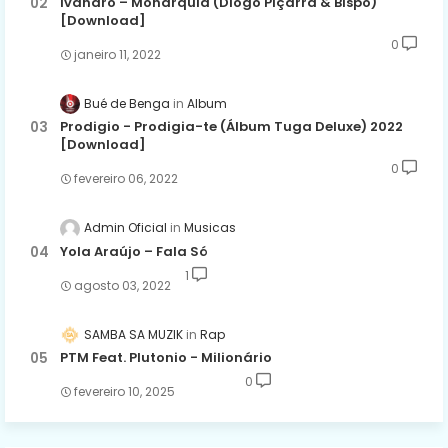
Ivandro – Monarquia (Diogo Piçarra & Bispo)
[Download]
0
janeiro 11, 2022
Bué de Benga
Album
Prodigio - Prodigia-te (Álbum Tuga Deluxe) 2022
[Download]
0
fevereiro 06, 2022
Admin Oficial
Musicas
Yola Araújo – Fala Só
1
agosto 03, 2022
SAMBA SA MUZIK
Rap
PTM Feat. Plutonio - Milionário
0
fevereiro 10, 2025