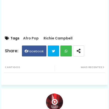
Tags
Afro Pop
Richie Campbell
Facebook
Twit
Wh
ANTIGOS
MAIS RECENTES
ter
ats
ap
p