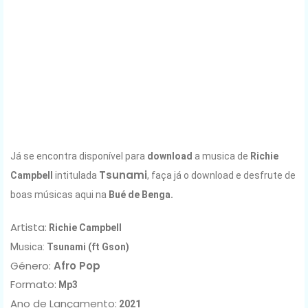
Já se encontra disponível para
download
a musica de
Richie
Tsunami
Campbell
intitulada
, faça já o download e desfrute de
boas músicas aqui na
Bué de Benga.
Artista:
Richie Campbell
Musica:
Tsunami (ft Gson)
Género:
Afro Pop
Formato:
Mp3
Ano de Lançamento
:
2021