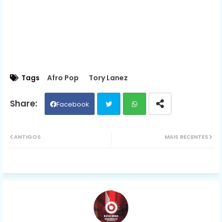
Tags
Afro Pop
Tory Lanez
Facebook
Twit
Wh
ANTIGOS
MAIS RECENTES
ter
ats
ap
p