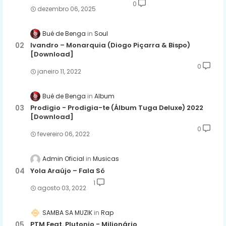
0
dezembro 06, 2025
Bué de Benga
Soul
Ivandro – Monarquia (Diogo Piçarra & Bispo)
[Download]
0
janeiro 11, 2022
Bué de Benga
Album
Prodigio - Prodigia-te (Álbum Tuga Deluxe) 2022
[Download]
0
fevereiro 06, 2022
Admin Oficial
Musicas
Yola Araújo – Fala Só
1
agosto 03, 2022
SAMBA SA MUZIK
Rap
PTM Feat. Plutonio - Milionário