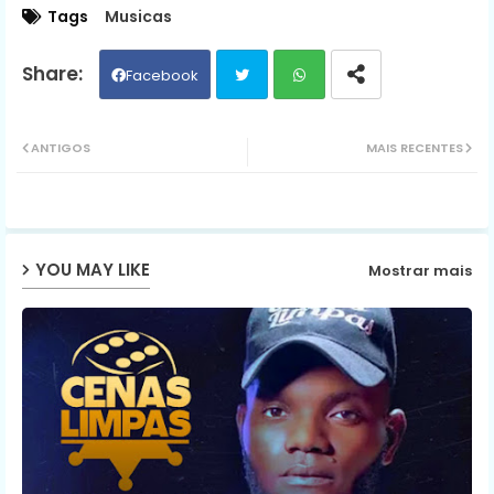
Tags
Musicas
Facebook
Twit
Wh
ANTIGOS
MAIS RECENTES
ter
ats
ap
YOU MAY LIKE
Mostrar mais
p