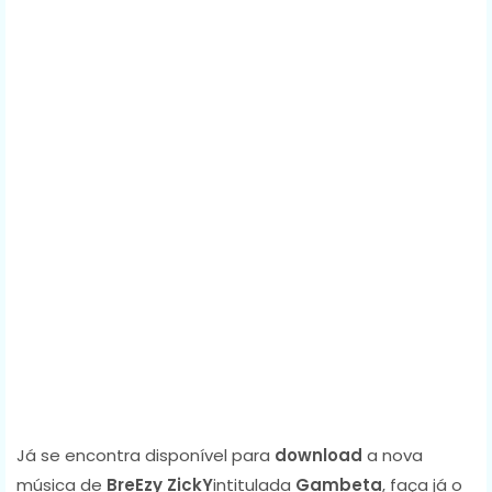
Já se encontra disponível para
download
a nova
música de
BreEzy ZickY
intitulada
Gambeta
, faça já o