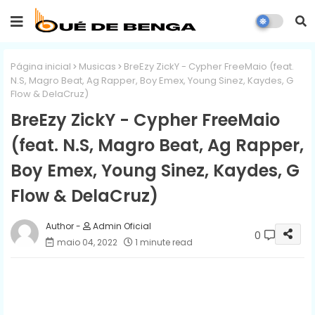
Página inicial
Musicas
BreEzy ZickY - Cypher FreeMaio (feat.
N.S, Magro Beat, Ag Rapper, Boy Emex, Young Sinez, Kaydes, G
Flow & DelaCruz)
BreEzy ZickY - Cypher FreeMaio
(feat. N.S, Magro Beat, Ag Rapper,
Boy Emex, Young Sinez, Kaydes, G
Flow & DelaCruz)
Admin Oficial
0
maio 04, 2022
1 minute read