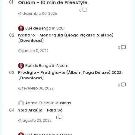
Oruam - 10 min de Freestyle
0
dezembro 06, 2025
Bué de Benga
Soul
Ivandro – Monarquia (Diogo Piçarra & Bispo)
[Download]
0
janeiro 11, 2022
Bué de Benga
Album
Prodigio - Prodigia-te (Álbum Tuga Deluxe) 2022
[Download]
0
fevereiro 06, 2022
Admin Oficial
Musicas
Yola Araújo – Fala Só
1
agosto 03, 2022