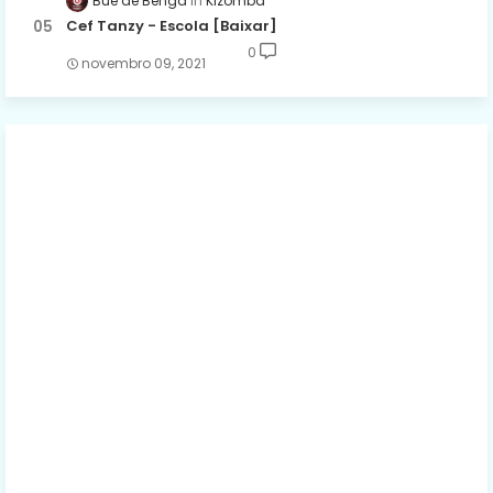
Bué de Benga
Kizomba
Cef Tanzy - Escola [Baixar]
0
novembro 09, 2021