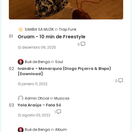
SAMBA SA MUZIK
Trap Funk
Oruam - 10 min de Freestyle
0
dezembro 06, 2025
Bué de Benga
Soul
Ivandro – Monarquia (Diogo Piçarra & Bispo)
[Download]
0
janeiro 11, 2022
Admin Oficial
Musicas
Yola Araújo – Fala Só
1
agosto 03, 2022
Bué de Benga
Album