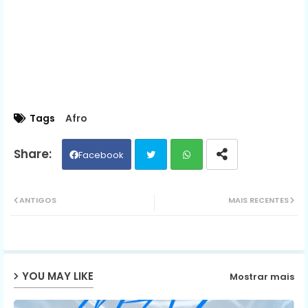
Tags
Afro
Facebook
Twit
Wh
ANTIGOS
MAIS RECENTES
ter
ats
ap
YOU MAY LIKE
Mostrar mais
p