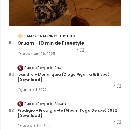
SAMBA SA MUZIK
Trap Funk
Oruam - 10 min de Freestyle
0
dezembro 06, 2025
Bué de Benga
Soul
Ivandro – Monarquia (Diogo Piçarra & Bispo)
[Download]
0
janeiro 11, 2022
Bué de Benga
Album
Prodigio - Prodigia-te (Álbum Tuga Deluxe) 2022
[Download]
0
fevereiro 06, 2022