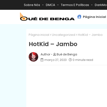
Sobre Nós
DMCA
Termos E Políticas
DarkMo
Página Inicial
Página inicial
Uncategorized
HotKid – Jambo
HotKid – Jambo
Bué de Benga
março 27, 2023
0 minute read