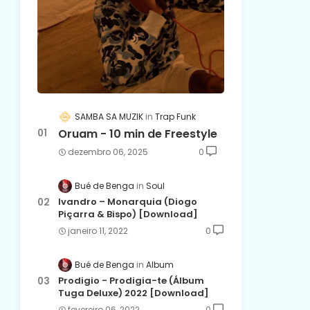
SAMBA SA MUZIK
Trap Funk
Oruam - 10 min de Freestyle
dezembro 06, 2025
0
Bué de Benga
Soul
Ivandro – Monarquia (Diogo
Piçarra & Bispo) [Download]
janeiro 11, 2022
0
Bué de Benga
Album
Prodigio - Prodigia-te (Álbum
Tuga Deluxe) 2022 [Download]
fevereiro 06, 2022
0