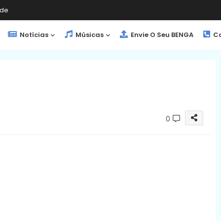
de
Notícias
Músicas
Envie O Seu BENGA
Co
0