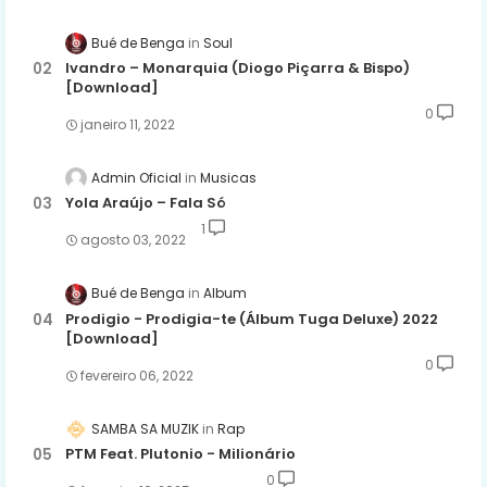
Bué de Benga
Soul
Ivandro – Monarquia (Diogo Piçarra & Bispo)
[Download]
0
janeiro 11, 2022
Admin Oficial
Musicas
Yola Araújo – Fala Só
1
agosto 03, 2022
Bué de Benga
Album
Prodigio - Prodigia-te (Álbum Tuga Deluxe) 2022
[Download]
0
fevereiro 06, 2022
SAMBA SA MUZIK
Rap
PTM Feat. Plutonio - Milionário
0