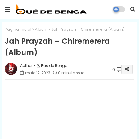
Página inicial
Album
Jah Prayzah – Chiremerera (Album)
Jah Prayzah – Chiremerera
(Album)
Bué de Benga
0
maio 12, 2023
0 minute read