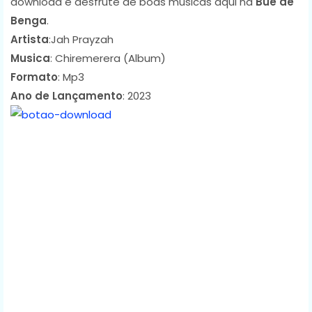
download e desfrute de boas músicas aqui na
Bué de
Benga
.
Artista
:Jah Prayzah
Musica
: Chiremerera (Album)
Formato
: Mp3
Ano de Lançamento
: 2023