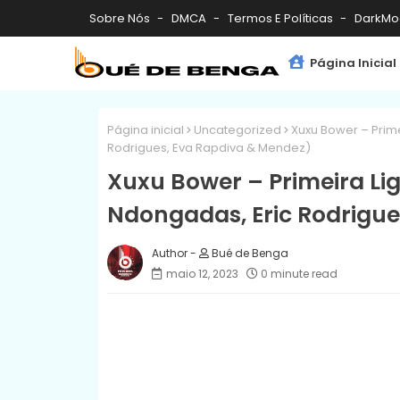
Sobre Nós
DMCA
Termos E Políticas
DarkMo
Página Inicial
Página inicial
Uncategorized
Xuxu Bower – Primei
Rodrigues, Eva Rapdiva & Mendez)
Xuxu Bower – Primeira Liga
Ndongadas, Eric Rodrigue
Bué de Benga
maio 12, 2023
0 minute read