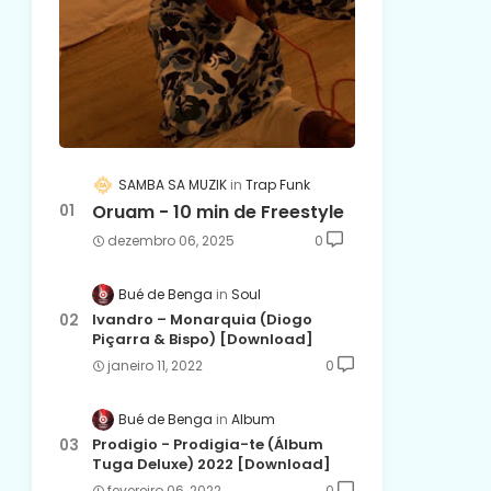
SAMBA SA MUZIK
Trap Funk
Oruam - 10 min de Freestyle
dezembro 06, 2025
0
Bué de Benga
Soul
Ivandro – Monarquia (Diogo
Piçarra & Bispo) [Download]
janeiro 11, 2022
0
Bué de Benga
Album
Prodigio - Prodigia-te (Álbum
Tuga Deluxe) 2022 [Download]
fevereiro 06, 2022
0