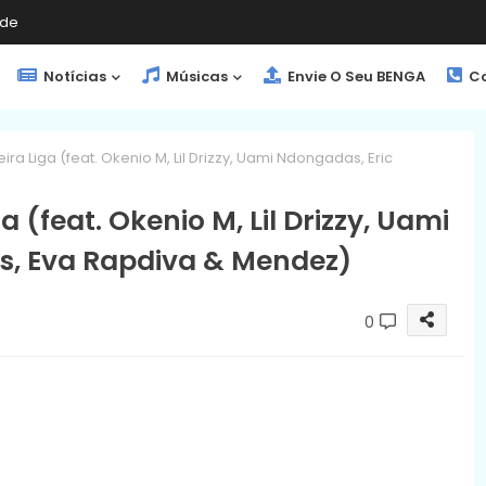
de
Notícias
Músicas
Envie O Seu BENGA
Co
ra Liga (feat. Okenio M, Lil Drizzy, Uami Ndongadas, Eric
 (feat. Okenio M, Lil Drizzy, Uami
s, Eva Rapdiva & Mendez)
0