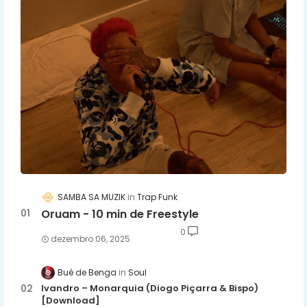
SAMBA SA MUZIK
Trap Funk
Oruam - 10 min de Freestyle
0
dezembro 06, 2025
Bué de Benga
Soul
Ivandro – Monarquia (Diogo Piçarra & Bispo)
[Download]