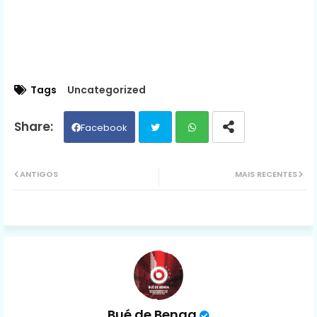
Tags
Uncategorized
Facebook
Twit
Wh
ANTIGOS
MAIS RECENTES
ter
ats
ap
p
Bué de Benga