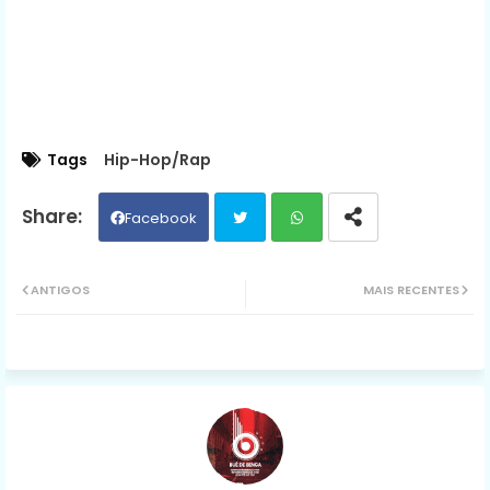
Tags
Hip-Hop/Rap
Facebook
Twit
Wh
ANTIGOS
MAIS RECENTES
ter
ats
ap
p