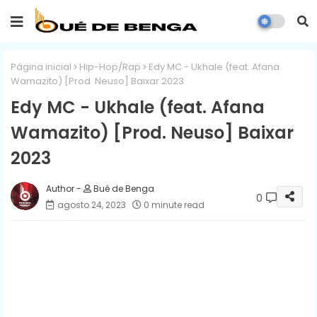
Página inicial
Hip-Hop/Rap
Edy MC - Ukhale (feat. Afana
Wamazito) [Prod. Neuso] Baixar 2023
Edy MC - Ukhale (feat. Afana
Wamazito) [Prod. Neuso] Baixar
2023
Bué de Benga
0
agosto 24, 2023
0 minute read