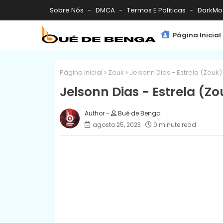
Sobre Nós
DMCA
Termos E Políticas
DarkMo
Página Inicial
Página inicial
Zouk
Jelsonn Dias - Estrela (Zouk)
Jelsonn Dias - Estrela (Z
Bué de Benga
agosto 25, 2023
0 minute read