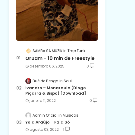
SAMBA SA MUZIK
Trap Funk
Oruam - 10 min de Freestyle
dezembro 06, 2025
0
Bué de Benga
Soul
Ivandro – Monarquia (Diogo
Piçarra & Bispo) [Download]
janeiro 11, 2022
0
Admin Oficial
Musicas
Yola Araújo – Fala Só
agosto 03, 2022
1