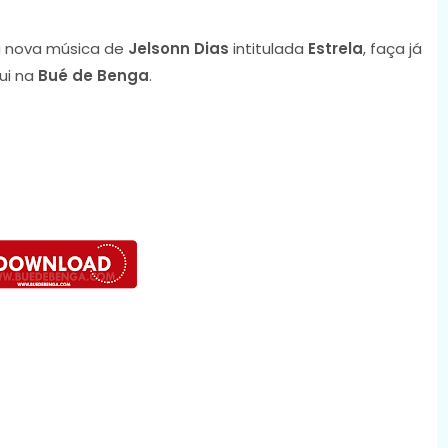
 nova música de
Jelsonn Dias
intitulada
Estrela
, faça já
ui na
Bué de Benga
.