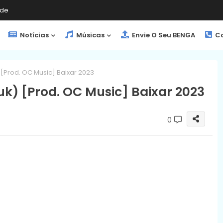
de
Notícias
Músicas
Envie O Seu BENGA
Co
 [Prod. OC Music] Baixar 2023
ouk) [Prod. OC Music] Baixar 2023
0