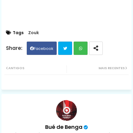
Tags
Zouk
Facebook
Twit
Wh
ANTIGOS
MAIS RECENTES
ter
ats
ap
p
Bué de Benga