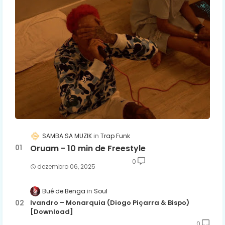
SAMBA SA MUZIK
Trap Funk
Oruam - 10 min de Freestyle
0
dezembro 06, 2025
Bué de Benga
Soul
Ivandro – Monarquia (Diogo Piçarra & Bispo)
[Download]
0