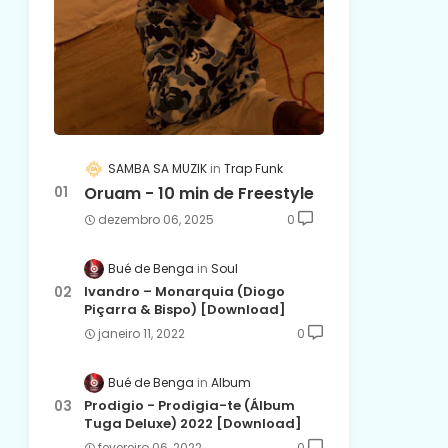
SAMBA SA MUZIK
Trap Funk
Oruam - 10 min de Freestyle
dezembro 06, 2025
0
Bué de Benga
Soul
Ivandro – Monarquia (Diogo
Piçarra & Bispo) [Download]
janeiro 11, 2022
0
Bué de Benga
Album
Prodigio - Prodigia-te (Álbum
Tuga Deluxe) 2022 [Download]
fevereiro 06, 2022
0