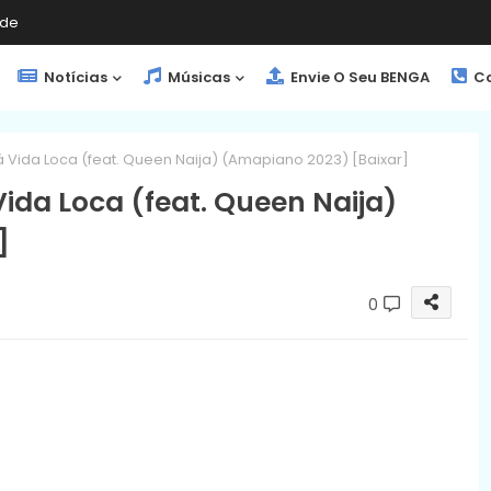
de
Notícias
Músicas
Envie O Seu BENGA
Co
Lá Vida Loca (feat. Queen Naija) (Amapiano 2023) [Baixar]
Vida Loca (feat. Queen Naija)
]
0