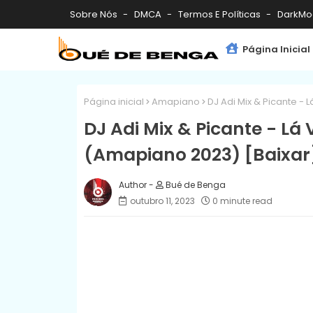
Sobre Nós
DMCA
Termos E Políticas
DarkMo
Página Inicial
Página inicial
Amapiano
DJ Adi Mix & Picante - 
DJ Adi Mix & Picante - Lá 
(Amapiano 2023) [Baixar
Bué de Benga
outubro 11, 2023
0 minute read