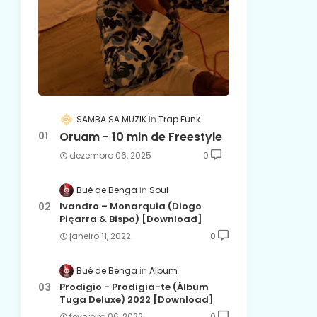
SAMBA SA MUZIK
Trap Funk
Oruam - 10 min de Freestyle
dezembro 06, 2025
0
Bué de Benga
Soul
Ivandro – Monarquia (Diogo
Piçarra & Bispo) [Download]
janeiro 11, 2022
0
Bué de Benga
Album
Prodigio - Prodigia-te (Álbum
Tuga Deluxe) 2022 [Download]
fevereiro 06, 2022
0