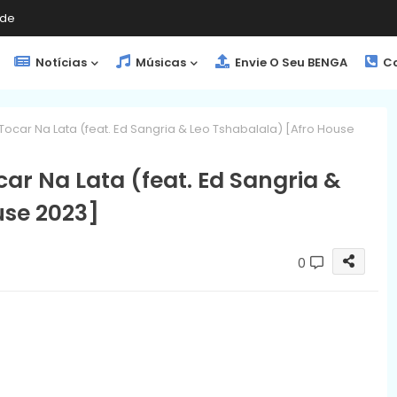
de
Notícias
Músicas
Envie O Seu BENGA
Co
 Tocar Na Lata (feat. Ed Sangria & Leo Tshabalala) [Afro House
car Na Lata (feat. Ed Sangria &
use 2023]
0