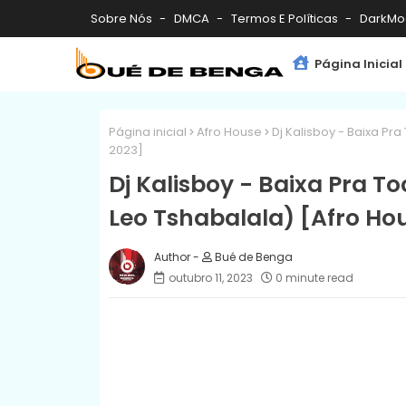
Sobre Nós
DMCA
Termos E Políticas
DarkMo
Página Inicial
Página inicial
Afro House
Dj Kalisboy - Baixa Pra
2023]
Dj Kalisboy - Baixa Pra To
Leo Tshabalala) [Afro Ho
Bué de Benga
outubro 11, 2023
0 minute read