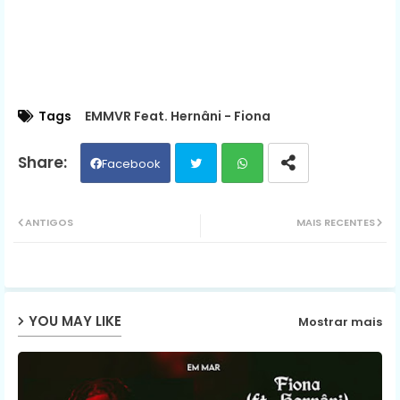
Tags
EMMVR Feat. Hernâni - Fiona
Facebook
Twit
Wh
ANTIGOS
MAIS RECENTES
ter
ats
ap
YOU MAY LIKE
Mostrar mais
p