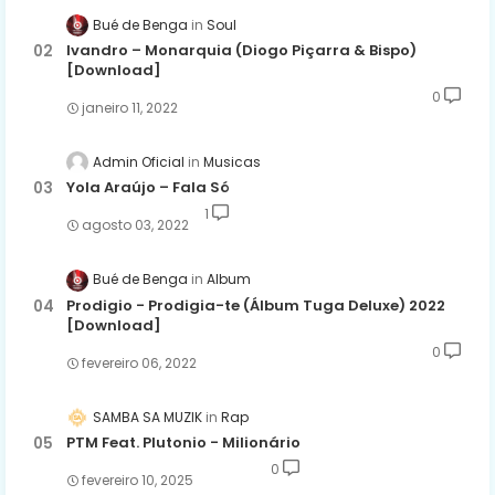
Bué de Benga
Soul
Ivandro – Monarquia (Diogo Piçarra & Bispo)
[Download]
0
janeiro 11, 2022
Admin Oficial
Musicas
Yola Araújo – Fala Só
1
agosto 03, 2022
Bué de Benga
Album
Prodigio - Prodigia-te (Álbum Tuga Deluxe) 2022
[Download]
0
fevereiro 06, 2022
SAMBA SA MUZIK
Rap
PTM Feat. Plutonio - Milionário
0
fevereiro 10, 2025