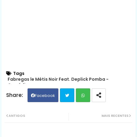
Tags
Fabregas le Métis Noir Feat. Deplick Pomba -
Comédien
Facebook
Twit
Wh
ANTIGOS
MAIS RECENTES
ter
ats
ap