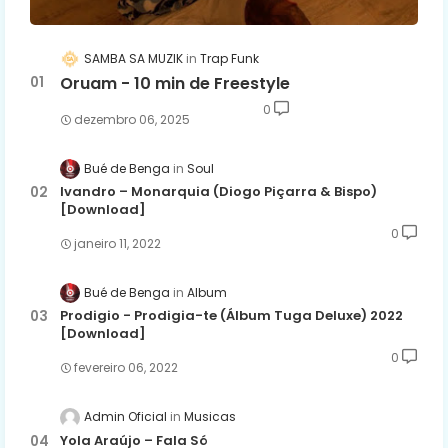
SAMBA SA MUZIK
Trap Funk
Oruam - 10 min de Freestyle
0
dezembro 06, 2025
Bué de Benga
Soul
Ivandro – Monarquia (Diogo Piçarra & Bispo)
[Download]
0
janeiro 11, 2022
Bué de Benga
Album
Prodigio - Prodigia-te (Álbum Tuga Deluxe) 2022
[Download]
0
fevereiro 06, 2022
Admin Oficial
Musicas
Yola Araújo – Fala Só