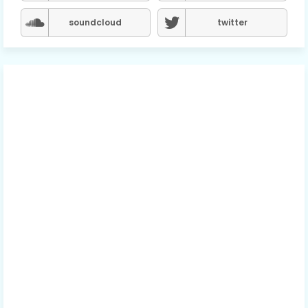
soundcloud
twitter