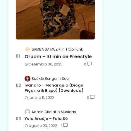
SAMBA SA MUZIK
Trap Funk
Oruam - 10 min de Freestyle
dezembro 06, 2025
0
Bué de Benga
Soul
Ivandro – Monarquia (Diogo
Piçarra & Bispo) [Download]
janeiro 11, 2022
0
Admin Oficial
Musicas
Yola Araújo – Fala Só
agosto 03, 2022
1