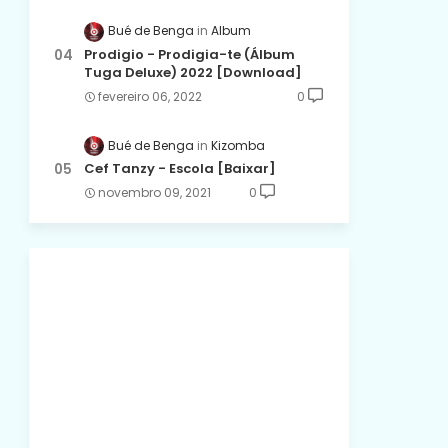
Bué de Benga
Album
Prodigio - Prodigia-te (Álbum
Tuga Deluxe) 2022 [Download]
fevereiro 06, 2022
0
Bué de Benga
Kizomba
Cef Tanzy - Escola [Baixar]
novembro 09, 2021
0