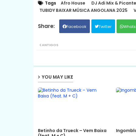
Tags
Afro House
DJ Adi Mix & Picante
TUBIDY BAIXAR MÚSICA ANGOLANA 2025
V
Facebook
Twitter
Whats
ANTIGOS
YOU MAY LIKE
Betinho da Trueck – Vem Baixa
Ingomblo
(feat. M + C)