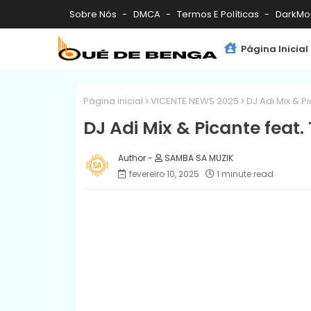
Sobre Nós
DMCA
Termos E Políticas
DarkMo
Página Inicial
Página inicial
VICENTE NEWS 2025
DJ Adi Mix & Pi
DJ Adi Mix & Picante feat.
SAMBA SA MUZIK
fevereiro 10, 2025
1 minute read