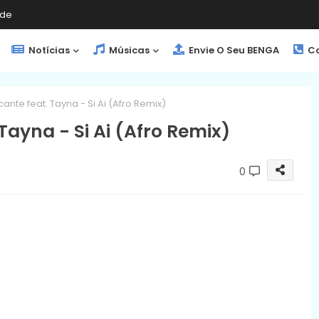
de
Notícias
Músicas
Envie O Seu BENGA
Co
cante feat. Tayna - Si Ai (Afro Remix)
 Tayna - Si Ai (Afro Remix)
0