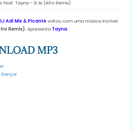
e feat. Tayna - Si Ai (Afro Remix)
DJ Adi Mix & Picante
voltou com uma música incrível
Afro Remix).
Apresenta
Tayna
.
er
m Dançar