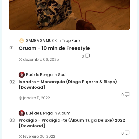
SAMBA SA MUZIK
Trap Funk
Oruam - 10 min de Freestyle
0
dezembro 06, 2025
Bué de Benga
Soul
Ivandro – Monarquia (Diogo Piçarra & Bispo)
[Download]
0
janeiro 11, 2022
Bué de Benga
Album
Prodigio - Prodigia-te (Álbum Tuga Deluxe) 2022
[Download]
0
fevereiro 06, 2022