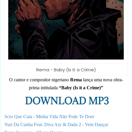
Rema - Baby (Is it a Crime)
O cantor e compositor nigeriano
Rema
lança uma nova obra-
prima intitulada
“Baby (Is it a Crime)”
Scro Que Cuia - Minha Vida Não Pode Te Doer
Yuri Da Cunha Feat. Diva Ary & Dada 2 - Vem Dançar