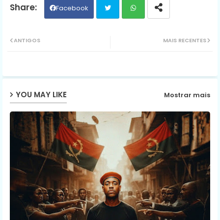
Facebook
Twit
Wh
ANTIGOS
MAIS RECENTES
ter
ats
ap
YOU MAY LIKE
Mostrar mais
p