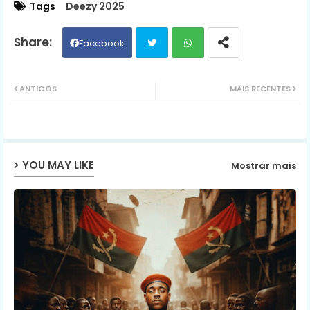
Tags
Deezy 2025
Facebook
Twit
Wh
ANTIGOS
MAIS RECENTES
ter
ats
ap
YOU MAY LIKE
Mostrar mais
p