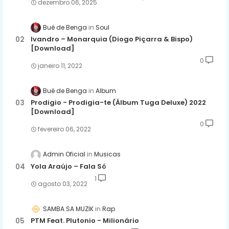
dezembro 06, 2025
Bué de Benga
Soul
Ivandro – Monarquia (Diogo Piçarra & Bispo)
[Download]
0
janeiro 11, 2022
Bué de Benga
Album
Prodigio - Prodigia-te (Álbum Tuga Deluxe) 2022
[Download]
0
fevereiro 06, 2022
Admin Oficial
Musicas
Yola Araújo – Fala Só
1
agosto 03, 2022
SAMBA SA MUZIK
Rap
PTM Feat. Plutonio - Milionário