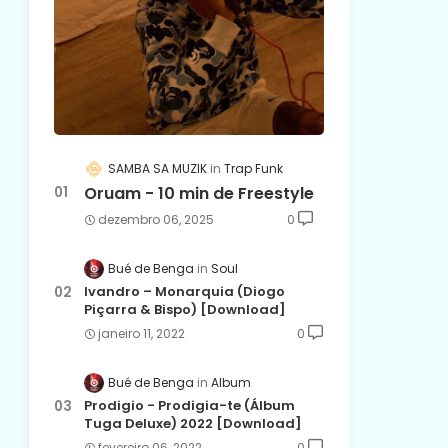
SAMBA SA MUZIK
Trap Funk
Oruam - 10 min de Freestyle
dezembro 06, 2025
0
Bué de Benga
Soul
Ivandro – Monarquia (Diogo
Piçarra & Bispo) [Download]
janeiro 11, 2022
0
Bué de Benga
Album
Prodigio - Prodigia-te (Álbum
Tuga Deluxe) 2022 [Download]
fevereiro 06, 2022
0