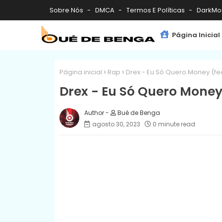
Sobre Nós
DMCA
Termos E Políticas
DarkMo
Página Inicial
Página inicial
Rap
Drex - Eu Só Quero Money (feat
Drex - Eu Só Quero Money 
Bué de Benga
agosto 30, 2023
0 minute read