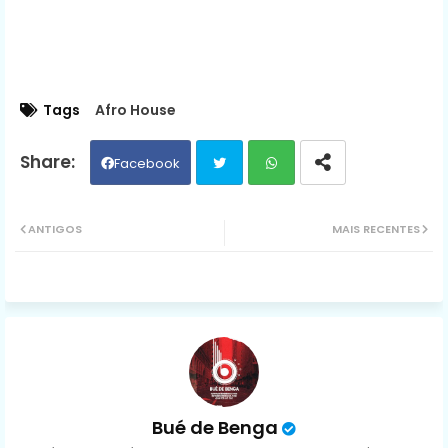
Tags
Afro House
Facebook
Twit
Wh
ANTIGOS
MAIS RECENTES
ter
ats
ap
p
Bué de Benga