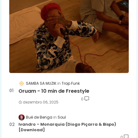
SAMBA SA MUZIK
Trap Funk
Oruam - 10 min de Freestyle
0
dezembro 06, 2025
Bué de Benga
Soul
Ivandro – Monarquia (Diogo Piçarra & Bispo)
[Download]
0