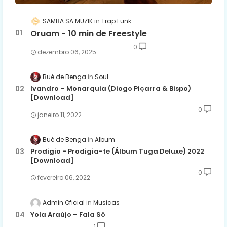
SAMBA SA MUZIK
Trap Funk
Oruam - 10 min de Freestyle
0
dezembro 06, 2025
Bué de Benga
Soul
Ivandro – Monarquia (Diogo Piçarra & Bispo)
[Download]
0
janeiro 11, 2022
Bué de Benga
Album
Prodigio - Prodigia-te (Álbum Tuga Deluxe) 2022
[Download]
0
fevereiro 06, 2022
Admin Oficial
Musicas
Yola Araújo – Fala Só
1