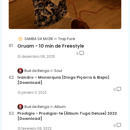
SAMBA SA MUZIK
Trap Funk
Oruam - 10 min de Freestyle
0
dezembro 06, 2025
Bué de Benga
Soul
Ivandro – Monarquia (Diogo Piçarra & Bispo)
[Download]
0
janeiro 11, 2022
Bué de Benga
Album
Prodigio - Prodigia-te (Álbum Tuga Deluxe) 2022
[Download]
0
fevereiro 06, 2022